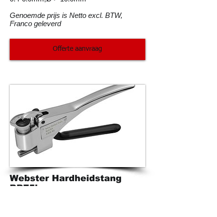
Genoemde prijs is Netto excl. BTW,
Franco geleverd
Offerte aanvraag
Webster Hardheidstang
BB75b
€ 1.295,00
Portable hardheidstester voor Plaat en