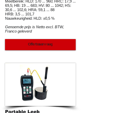
Meetbereik: HLD: 170 ... 960; HRC: 17,9 ...
69,5; HB: 19 ... 683; HV: 80 ... 1042; HS:
30,6 ... 102,6; HRA: 59,1 ... 88
HRB: 3,5 ... 101,7
Nauwkeurigheid: HLD: ±0,5 %
Genoemde prijs is Netto excl. BTW,
Franco geleverd
Offerteaanvraag
Portable Leeb