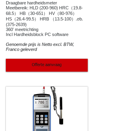
Draagbare
hardheidsmeter
Meetbereik: HLD (200-960) HRC（19.8-
68.5） HB（30-651） HV（80-976）
HS（26.4-99.5） HRB （13.5-100）.σb.
(375-2639)
360' meetrichting
Incl Hardheidsblock PC software
Genoemde prijs is Netto excl. BTW,
Franco geleverd
Offerte aanvraag