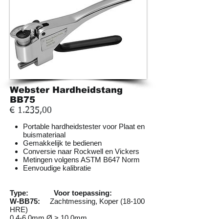
Webster Hardheidstang
BB75
€ 1.235,00
Portable hardheidstester voor Plaat en
buismateriaal
Gemakkelijk te bedienen
Conversie naar Rockwell en Vickers
Metingen volgens ASTM B647 Norm
Eenvoudige kalibratie
Type: Voor toepassing:
W-BB75:
Zachtmessing, Koper (18-100
HRE)
0.4-6.0mm,Ø > 10.0mm