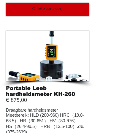
Offerte aanvraag
Portable Leeb
hardheidsmeter KH-260
€ 875,00
Draagbare
hardheidsmeter
Meetbereik: HLD (200-960) HRC（19.8-
68.5） HB（30-651） HV（80-976）
HS（26.4-99.5） HRB （13.5-100）.σb.
(375-2639)