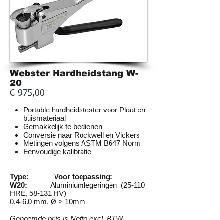
Webster Hardheidstang W-
20
€ 975,00
Portable hardheidstester voor Plaat en
buismateriaal
Gemakkelijk te bedienen
Conversie naar Rockwell en Vickers
Metingen volgens ASTM B647 Norm
Eenvoudige kalibratie
Type: Voor toepassing:
W20:
Aluminiumlegeringen (25-110
HRE, 58-131 HV)
0.4-6.0 mm, Ø > 10mm
Genoemde prijs is Netto excl. BTW,