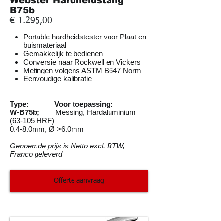
Webster Hardheidstang
B75b
€ 1.295,00
Portable hardheidstester voor Plaat en
buismateriaal
Gemakkelijk te bedienen
Conversie naar Rockwell en Vickers
Metingen volgens ASTM B647 Norm
Eenvoudige kalibratie
Type: Voor toepassing:
W-B75b;
Messing, Hardaluminium
(63-105 HRF)
0.4-8.0mm, Ø >6.0mm
Genoemde prijs is Netto excl. BTW,
Franco geleverd
Offerte aanvraag