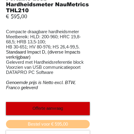
Hardheidsmeter NauMetrics
THL210
€ 595,00
Compacte draagbare
hardheidsmeter
Meetbereik: HLD: 200-960; HRC 19,8-
68,5; HRB 13,5-100;
HB 30-651; HV 80-976; HS 26,4-99,5.
Standaard Impact D, (diverse Impacts
verkrijgbaar)
Geleverd met Hardheidsreferentie block
Voorzien van USB communicatiepoort
DATAPRO PC Software
Genoemde prijs is Netto excl. BTW,
Franco geleverd
Offerte aanvraag
Bestel voor € 595,00