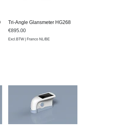
Quick View
0
Tri-Angle Glansmeter HG268
Price
€895.00
Excl.BTW | Franco NL/BE