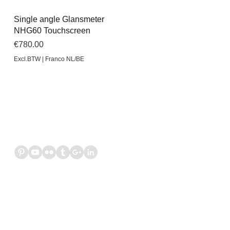
Quick View
Single angle Glansmeter
NHG60 Touchscreen
Price
€780.00
Excl.BTW | Franco NL/BE
VOLG ONS