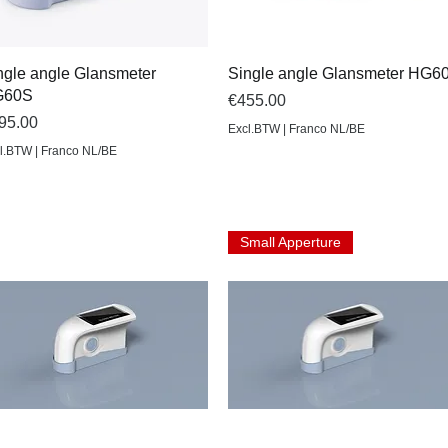
Quick View
Quick View
ngle angle Glansmeter
Single angle Glansmeter HG6
G60S
Price
€455.00
ice
95.00
Excl.BTW | Franco NL/BE
l.BTW | Franco NL/BE
Small Apperture