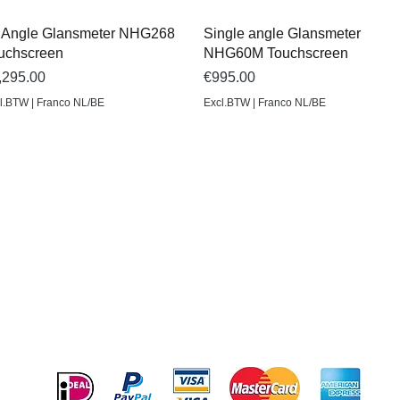
Quick View
Quick View
i Angle Glansmeter NHG268
Single angle Glansmeter
uchscreen
NHG60M Touchscreen
ice
Price
,295.00
€995.00
l.BTW | Franco NL/BE
Excl.BTW | Franco NL/BE
© Copyright
BEZOEK EN POSTADRES
Burenweg 24M
7621 GX BORNE
Verzenden en Retourneren
Betaal veilig en gemakkelijk met: