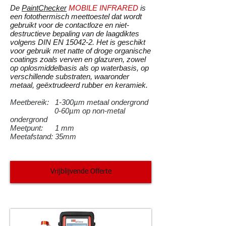
De
PaintChecker
MOBILE INFRARED
is
een fotothermisch meettoestel dat wordt
gebruikt voor de contactloze en niet-
destructieve bepaling van de laagdiktes
volgens DIN EN 15042-2. Het is geschikt
voor gebruik met natte of droge organische
coatings zoals verven en glazuren, zowel
op oplosmiddelbasis als op waterbasis, op
verschillende substraten, waaronder
metaal, geëxtrudeerd rubber en keramiek.
Meetbereik: 1-300µm metaal ondergrond
0-60µm op non-metal
ondergrond
Meetpunt: 1 mm
Meetafstand: 35mm
Vrijblijvende Offerte