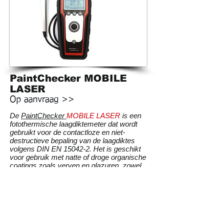
PaintChecker MOBILE
LASER
Op aanvraag >>
De
PaintChecker
MOBILE LASER
is een
fotothermische laagdiktemeter dat wordt
gebruikt voor de contactloze en niet-
destructieve bepaling van de laagdiktes
volgens DIN EN 15042-2. Het is geschikt
voor gebruik met natte of droge organische
coatings zoals verven en glazuren, zowel
op oplosmiddelbasis als op waterbasis, op
verschillende substraten, waaronder
metaal, geëxtrudeerd rubber en keramiek.
Meetbereik: 1-300µm metaal ondergrond
0-60µm op non-metal