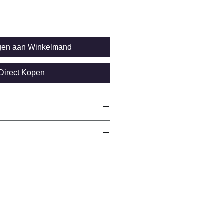
gen aan Winkelmand
Direct Kopen
able