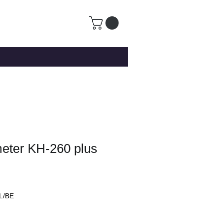
eter KH-260 plus
L/BE