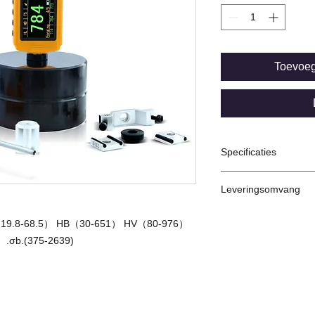
Toevoe
Specificaties
Download specs
Leveringsomvang
Main unit
C（19.8-68.5） HB（30-651） HV（80-976）
Impact D
.σb.(375-2639)
PC Software + USB c
Suitcase