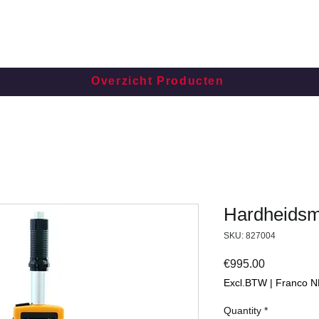
Overzicht Producten
Hardheidsm
SKU: 827004
Price
€995.00
Excl.BTW | Franco N
Quantity
*