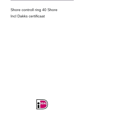
Shore controll ring 40 Shore
Incl Dakks certificaat
KOM IN CONTACT
Tel:
+31(0)74 3490022
Fax:
+31(0)84 0037042
info@naumetrics.nl
BEZOEK EN POSTADRES
Burenweg 24M
7621 GX BORNE
Verzenden en Retourneren
Betaal veilig en