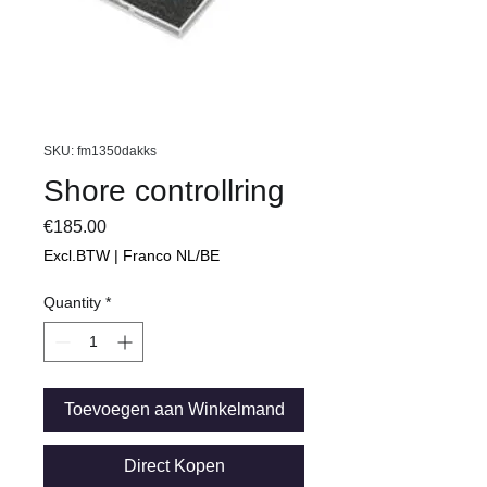
SKU: fm1350dakks
Shore controllring
Price
€185.00
Excl.BTW | Franco NL/BE
Quantity
*
Toevoegen aan Winkelmand
Direct Kopen