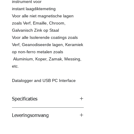
instrument voor
instant laagdiktemeting
Voor alle niet magnetische lagen
zoals Verf, Emaille, Chroom,
Galvanisch Zink op Staal
Voor alle Isolerende coatings zoals
Verf, Geanodiseerde lagen, Keramiek
op non-ferro metalen zoals
Aluminium, Koper, Zamak, Messing,
etc.
Datalogger and USB PC Interface
Specificaties
Measuring range model N (non-
Leveringsomvang
ferrous metal) 0 … 2000 μm / 80 mils
uncertainty ± (2 % of reading + 2 μm)
De MiniTest 650 Laagdiktemeter
/ ± (2 % of reading + 0.08 mils)
wordt geleverd met: