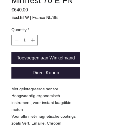
MiniTest 70 E FN
Price
€640.00
Excl.BTW | Franco NL/BE
Quantity
*
Toevoegen aan Winkelmand
Direct Kopen
Met geintegreerde sensor
Hoogwaardig ergonomisch
instrument, voor instant laagdikte
meten
Voor alle niet-magnetische coatings
zoals Verf, Emaille, Chroom,