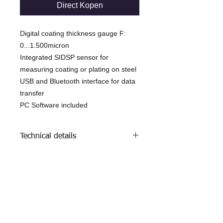
Direct Kopen
Digital coating thickness gauge F:
0...1.500micron
Integrated SIDSP sensor for
measuring coating or plating on steel
USB and Bluetooth interface for data
transfer
PC Software included
Technical details
F: Magnetic induction SIDSP sensor
Range: 0...1.500micron
Uncertainty ± (1.0µm + 0.75%of
KOM IN CONTACT
reading)
Min. Measuring spot: Ø 5mm
Tel:
+31(0)74 3490022
Fax:
+31(0)84 0037042
-----------------------
info@naumetrics.nl
Geheugen capaciteit: