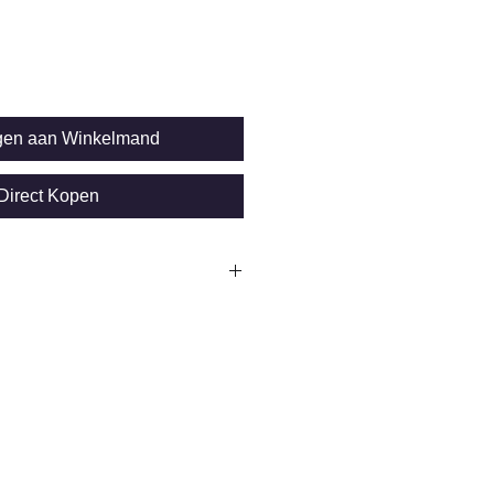
gen aan Winkelmand
Direct Kopen
on SIDSP sensor
ron
 + 0.75%of reading)
t: Ø 10mm
:
al 10.000 metingen
terface