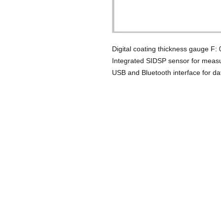
Digital coating thickness gauge F:
Integrated SIDSP sensor for measur
USB and Bluetooth interface for da
KOM IN CONTACT
Tel: +31(0)74 3490022
Fax: +31(0)84 0037042
info@naumetrics.nl