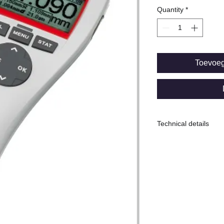
Quantity
*
Toevoe
Technical details
F: Magnetic inducti
Range: 0...5.000mic
Uncertainty ± (1.5µm
Min. Measuring spo
-----------------------
Geheugen capaciteit
10 batches voor tota
USB and Bluetooth in