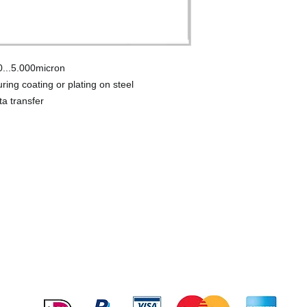
 0...5.000micron
ing coating or plating on steel
ta transfer
© Copyright
BEZOEK EN POSTADRES
Burenweg 24M
7621 GX BORNE
Verzenden en Retourneren
Betaal veilig en gemakkelijk met: