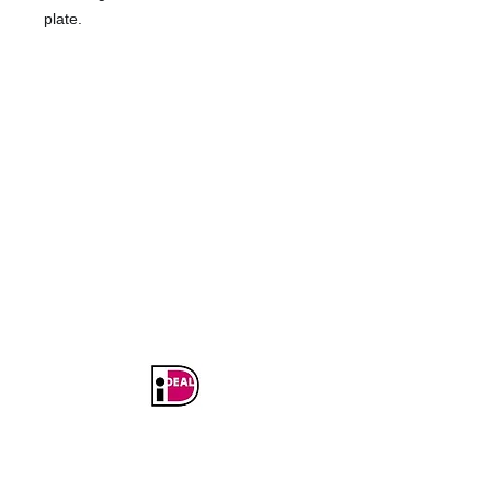
plate.
KOM IN CONTACT
Tel:
+31(0)74 3490022
Fax:
+31(0)84 0037042
info@naumetrics.nl
BEZOEK EN POSTADRES
Burenweg 24M
7621 GX BORNE
Verzenden en Retourneren
Betaal veilig en
gemakkelijk met: