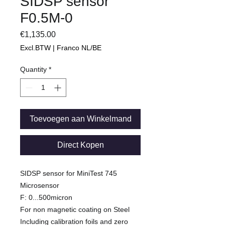
SIDSP sensor
F0.5M-0
Price
€1,135.00
Excl.BTW | Franco NL/BE
Quantity
*
Toevoegen aan Winkelmand
Direct Kopen
SIDSP sensor for MiniTest 745
Microsensor
F: 0...500micron
For non magnetic coating on Steel
Including calibration foils and zero