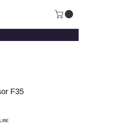
or F35
L/BE