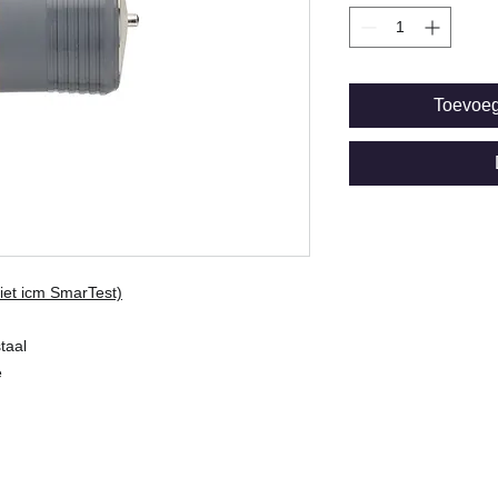
Toevoe
iet icm SmarTest)
taal
e
© Copyright