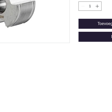
Toevoe
© Copyright
BEZOEK EN POSTADRES
Burenweg 24M
7621 GX BORNE
Verzenden en Retourneren