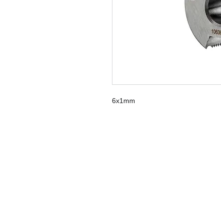
6x1mm
KOM IN CONTACT
Tel: +31(0)74 3490022
Fax: +31(0)84 0037042
info@naumetrics.nl