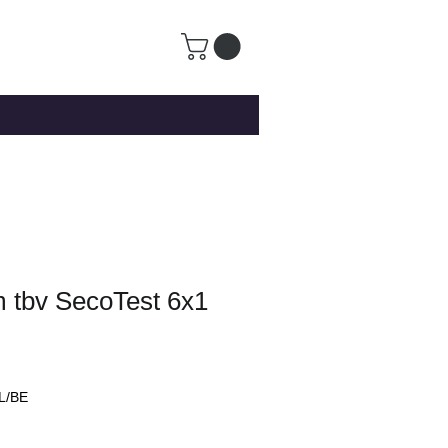
m tbv SecoTest 6x1
L/BE