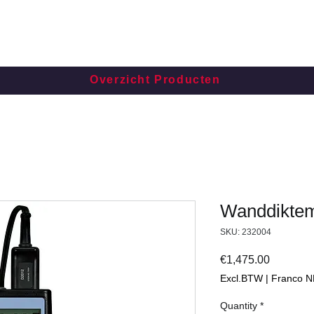
Overzicht Producten
Wanddikte
SKU: 232004
Price
€1,475.00
Excl.BTW | Franco N
Quantity
*