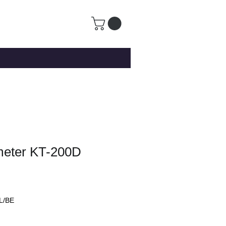
meter KT-200D
L/BE