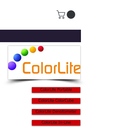
ColorLite Portable
ColorLite ColorCube
ColorLite Densitometer
ColorLite In-Line