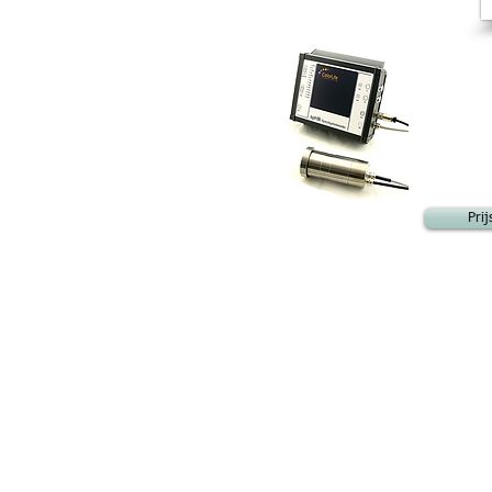
Pri
KOM IN CONTACT
Tel: +31(0)74 3490022
Fax: +31(0)84 0037042
info@naumetrics.nl