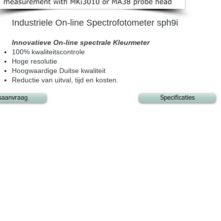
Industriele On-line Spectrofotometer sph9i
Innovatieve On-line spectrale Kleurmeter
100% kwaliteitscontrole
Hoge resolutie
Hoogwaardige Duitse kwaliteit
Reductie van uitval, tijd en kosten.
jsaanvraag
Specificaties
© Copyright
BEZOEK EN POSTADRES
Burenweg 24M
7621 GX BORNE
Verzenden en Retourneren