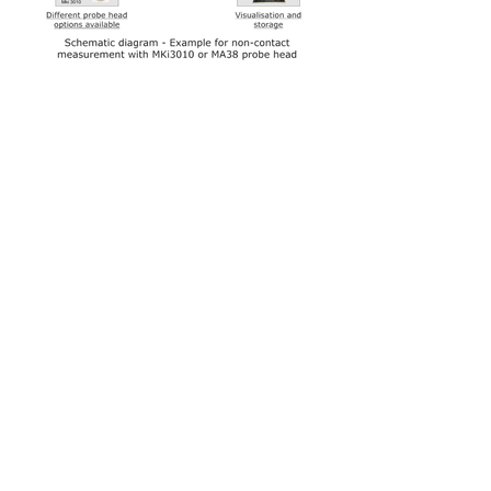
ColorLite
GmbH
De beste service die wij onze klanten
kunnen bieden is door vast te houden
aan het volgende motto:
"The true progress of invention is towards
simplicity"
ColorLite
GmbH is opgericht in 2003,
door de resultaten van jarenlange
research op het gebied van
kleur
metrologie
, opgedaan aan de
Universiteit van toegepaste
wetenschappen in Hanover toe te
passen.