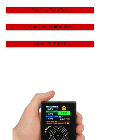
ColorLite ColorCube
ColorLite Denitometer
ColorLite In-Line